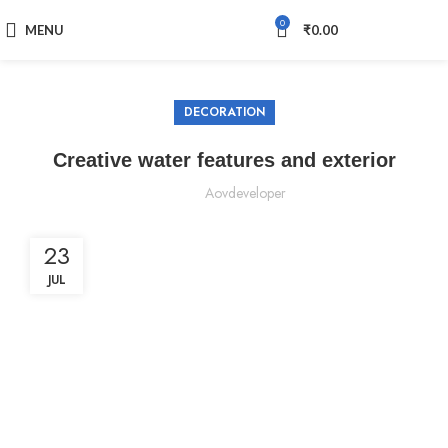
0
MENU
₹
0.00
DECORATION
Creative water features and exterior
Aovdeveloper
23
JUL