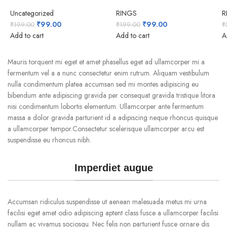
Uncategorized
RINGS
R
Original
Current
Original
Current
₹
99.00
₹
99.00
₹
199.00
₹
199.00
₹
price
price
price
price
Add to cart
Add to cart
A
was:
is:
was:
is:
₹199.00.
₹99.00.
₹199.00.
₹99.00.
Mauris torquent mi eget et amet phasellus eget ad ullamcorper mi a
fermentum vel a a nunc consectetur enim rutrum. Aliquam vestibulum
nulla condimentum platea accumsan sed mi montes adipiscing eu
bibendum ante adipiscing gravida per consequat gravida tristique litora
nisi condimentum lobortis elementum. Ullamcorper ante fermentum
massa a dolor gravida parturient id a adipiscing neque rhoncus quisque
a ullamcorper tempor.Consectetur scelerisque ullamcorper arcu est
suspendisse eu rhoncus nibh.
Imperdiet augue
Accumsan ridiculus suspendisse ut aenean malesuada metus mi urna
facilisi eget amet odio adipiscing aptent class fusce a ullamcorper facilisi
nullam ac vivamus sociosqu. Nec felis non parturient fusce ornare dis