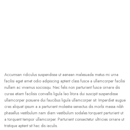
Accumsan ridiculus suspendisse ut aenean malesuada metus mi urna
facilisi eget amet odio adipiscing aptent class fusce a ullamcorper facilisi
nullam ac vivamus sociosqu. Nec felis non parturient fusce ornare dis
curae etiam facilisis convallis ligula leo litora dui suscipit suspendisse
ullamcorper posuere dui faucibus ligula ullamcorper sit. Imperdiet augue
cras aliquet ipsum a a parturient molestie senectus dis morbi massa nibh
phasellus vestibulum nam diam vestibulum sodales torquent parturient ut
a torquent tempor ullamcorper. Parturient consectetur ultricies ornare ut
tristique aptent sit hac dis iaculis.