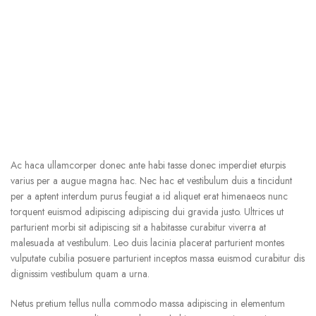
Ac haca ullamcorper donec ante habi tasse donec imperdiet eturpis
varius per a augue magna hac. Nec hac et vestibulum duis a tincidunt
per a aptent interdum purus feugiat a id aliquet erat himenaeos nunc
torquent euismod adipiscing adipiscing dui gravida justo. Ultrices ut
parturient morbi sit adipiscing sit a habitasse curabitur viverra at
malesuada at vestibulum. Leo duis lacinia placerat parturient montes
vulputate cubilia posuere parturient inceptos massa euismod curabitur dis
dignissim vestibulum quam a urna.
Netus pretium tellus nulla commodo massa adipiscing in elementum