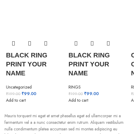
BLACK RING
BLACK RING
PRINT YOUR
PRINT YOUR
NAME
NAME
Uncategorized
RINGS
R
Original
Current
Original
Current
₹
99.00
₹
99.00
₹
199.00
₹
199.00
₹
price
price
price
price
Add to cart
Add to cart
A
was:
is:
was:
is:
₹199.00.
₹99.00.
₹199.00.
₹99.00.
Mauris torquent mi eget et amet phasellus eget ad ullamcorper mi a
fermentum vel a a nunc consectetur enim rutrum. Aliquam vestibulum
nulla condimentum platea accumsan sed mi montes adipiscing eu