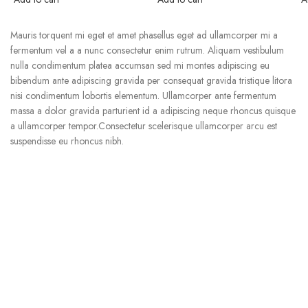
was:
is:
was:
is:
₹199.00.
₹99.00.
₹199.00.
₹99.00.
Mauris torquent mi eget et amet phasellus eget ad ullamcorper mi a
fermentum vel a a nunc consectetur enim rutrum. Aliquam vestibulum
nulla condimentum platea accumsan sed mi montes adipiscing eu
bibendum ante adipiscing gravida per consequat gravida tristique litora
nisi condimentum lobortis elementum. Ullamcorper ante fermentum
massa a dolor gravida parturient id a adipiscing neque rhoncus quisque
a ullamcorper tempor.Consectetur scelerisque ullamcorper arcu est
suspendisse eu rhoncus nibh.