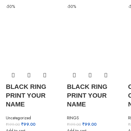
-50%
-50%
-
BLACK RING
BLACK RING
PRINT YOUR
PRINT YOUR
NAME
NAME
Uncategorized
RINGS
R
Original
Current
Original
Current
₹
99.00
₹
99.00
₹
199.00
₹
199.00
₹
price
price
price
price
Add to cart
Add to cart
A